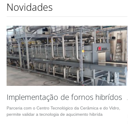
Novidades
Implementação de fornos hibrídos
A
Parceria com o Centro Tecnológico da Cerâmica e do Vidro,
Em 
permite validar a tecnologia de aqucimento hibrída
par
pro