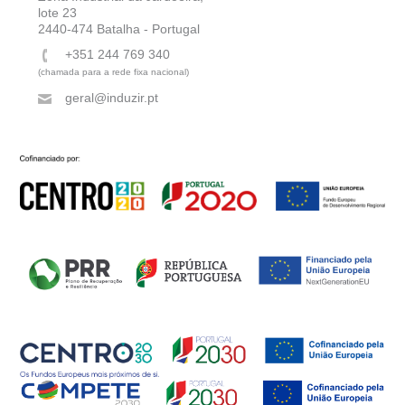
lote 23
2440-474 Batalha - Portugal
+351 244 769 340
(chamada para a rede fixa nacional)
geral@induzir.pt