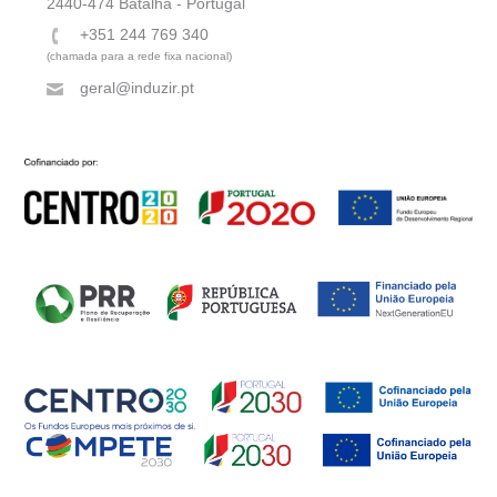
2440-474 Batalha - Portugal
+351 244 769 340
(chamada para a rede fixa nacional)
geral@induzir.pt