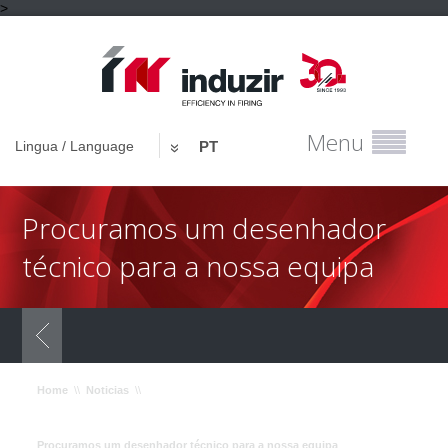
>
Menu
Lingua / Language
PT
Procuramos um desenhador
técnico para a nossa equipa
Home
\\
Noticias
\\
Procuramos um desenhador técnico para a nossa equipa