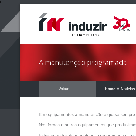
>
A manutenção programada
Voltar
Home
\\
Noticias
Em equipamentos a manutenção é quase sempre a 
Nos fornos e outros equipamentos que produzim
Estes períodos de manutenção programada são qua