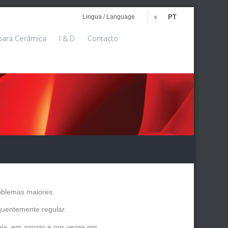
Lingua / Language
PT
para Cerâmica
I & D
Contacto
oblemas maiores.
uentemente regular.
eja, em agosto e por vezes em