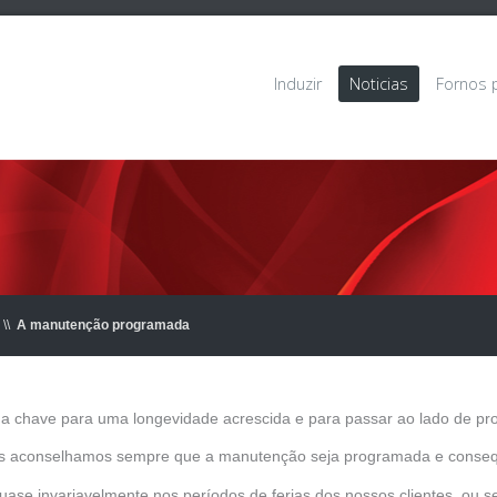
Induzir
Noticias
Fornos 
\\
A manutenção programada
chave para uma longevidade acrescida e para passar ao lado de pr
os aconselhamos sempre que a manutenção seja programada e conseq
se invariavelmente nos períodos de ferias dos nossos clientes, ou s