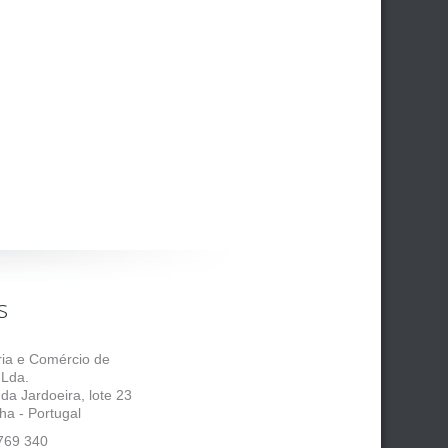
s
tria e Comércio de
 Lda.
 da Jardoeira, lote 23
ha - Portugal
769 340