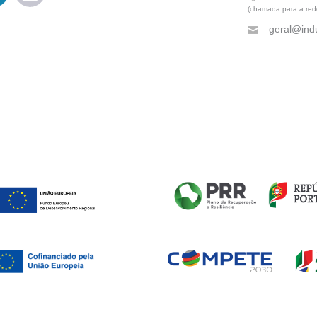
(chamada para a rede
geral@indu