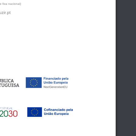
 fixa nacional)
zir.pt