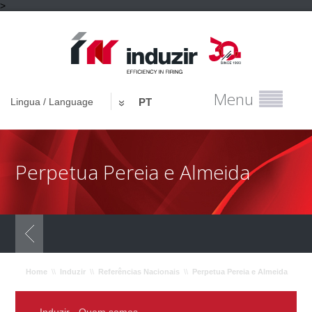
>
Menu
Lingua / Language
PT
Perpetua Pereia e Almeida
Home
\\
Induzir
\\
Referências Nacionais
\\
Perpetua Pereia e Almeida