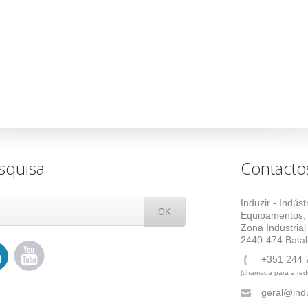
squisa
Contacto
Induzir - Indús
Equipamentos,
Zona Industrial
2440-474 Batal
+351 244 
(chamada para a rede
geral@indu