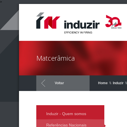
>
Matcerâmica
Voltar
Home
\\
Induzir
\\
Induzir - Quem somos
Referências Nacionais