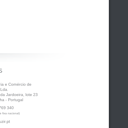
s
tria e Comércio de
 Lda.
 da Jardoeira, lote 23
ha - Portugal
769 340
 fixa nacional)
zir.pt