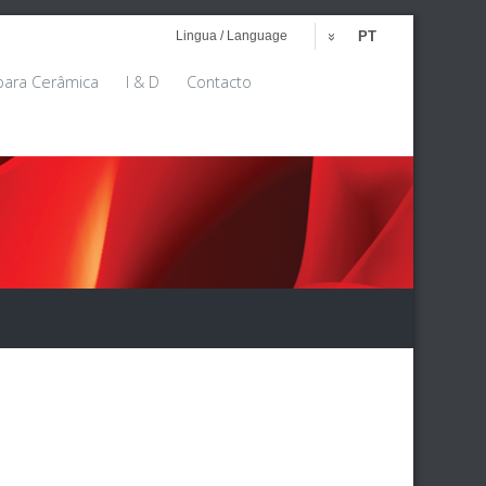
Lingua / Language
PT
para Cerâmica
I & D
Contacto