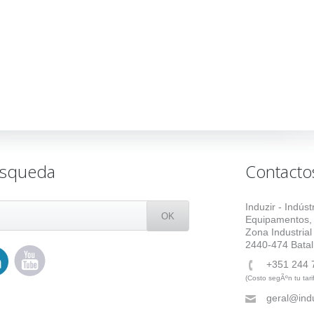
squeda
Contacto
Induzir - Indús
Equipamentos,
Zona Industrial
2440-474 Batal
+351 244 
(Costo segÃºn tu tari
geral@indu