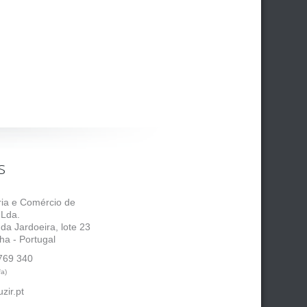
s
tria e Comércio de
 Lda.
 da Jardoeira, lote 23
ha - Portugal
769 340
fa)
zir.pt