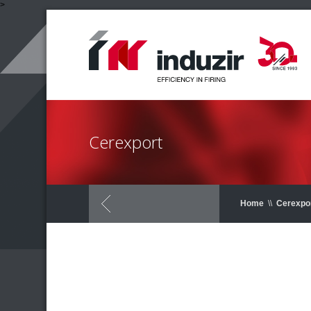
>
Cerexport
Home
\\
Cerexpo