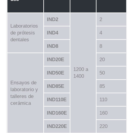
IND2
2
Laboratorios
de prótesis
IND4
4
dentales
IND8
8
IND20E
20
1200 a
IND50E
50
1400
Ensayos de
IND85E
85
laboratorio y
talleres de
IND110E
110
cerámica
IND160E
160
IND220E
220