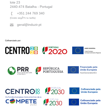
lote 23
2440-474 Batalha - Portugal
+351 244 769 340
(Costo segÃºn tu tarifa)
geral@induzir.pt