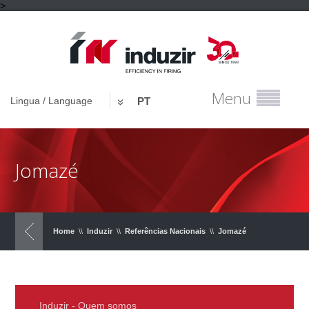
>
Menu
Lingua / Language
PT
Jomazé
Home
\\
Induzir
\\
Referências Nacionais
\\
Jomazé
Induzir - Quem somos