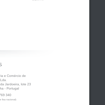
s
tria e Comércio de
 Lda.
 da Jardoeira, lote 23
ha - Portugal
769 340
 fixa nacional)