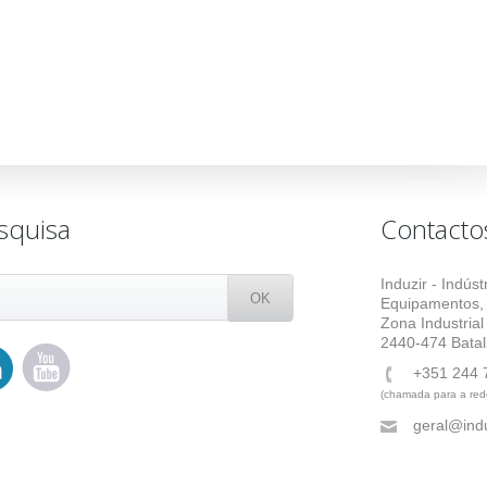
squisa
Contacto
Induzir - Indús
Equipamentos,
Zona Industrial
2440-474 Batal
+351 244 
(chamada para a rede
geral@indu