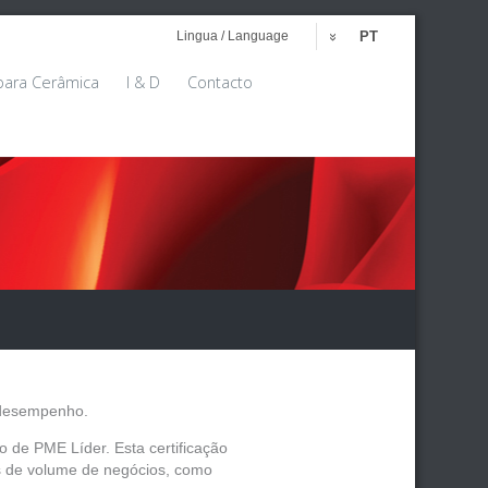
Lingua / Language
PT
para Cerâmica
I & D
Contacto
u desempenho.
to de PME Líder. Esta certificação
s de volume de negócios, como