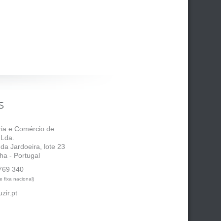
s
tria e Comércio de
 Lda.
 da Jardoeira, lote 23
ha - Portugal
769 340
 fixa nacional)
zir.pt