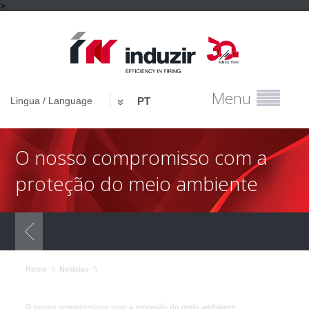
>
Menu
Lingua / Language
PT
O nosso compromisso com a
proteção do meio ambiente
Home
\\
Noticias
\\
O nosso compromisso com a proteção do meio ambiente