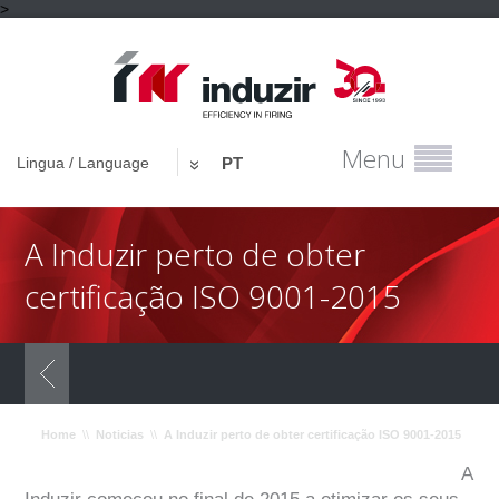
>
Menu
Lingua / Language
PT
A Induzir perto de obter
certificação ISO 9001-2015
Home
\\
Noticias
\\
A Induzir perto de obter certificação ISO 9001-2015
A