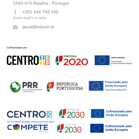
2440-474 Batalha - Portugal
+351 244 769 340
(Costo segÃºn tu tarifa)
geral@induzir.pt