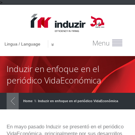
>
Menu
Lingua / Language
Induzir en enfoque en el
periódico VidaEconómica
Home
\\
Induzir en enfoque en el periódico VidaEconómica
En mayo pasado Induzir se presentó en el periódico
VidaEconómica, principalmente por sus desarrollos